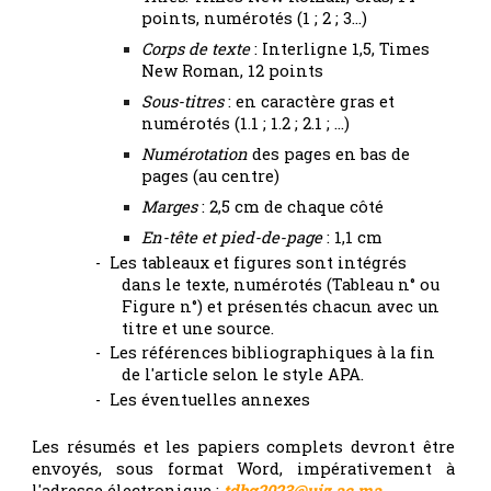
points, numérotés (1 ; 2 ; 3…)
Corps de texte
: Interligne 1,5, Times
New Roman, 12 points
Sous-titres
: en caractère gras et
numérotés (1.1 ; 1.2 ; 2.1 ; …)
Numérotation
des pages en bas de
pages (au centre)
Marges
: 2,5 cm de chaque côté
En-tête et pied-de-page
: 1,1 cm
- Les tableaux et figures sont intégrés
dans le texte, numérotés (Tableau n° ou
Figure n°) et présentés chacun avec un
titre et une source.
- Les références bibliographiques à la fin
de l'article selon le style APA.
- Les éventuelles annexes
Les résumés et les papiers complets devront être
envoyés, sous format Word, impérativement à
l'adresse électronique :
tdbg2023@uiz.ac.ma