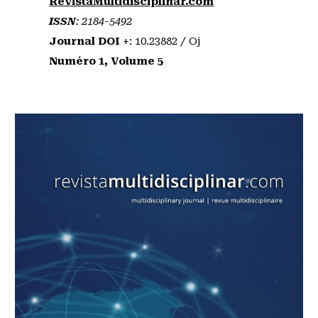
RevistaMultidisciplinar.com
ISSN
:
2184-5492
Journal DOI
+: 10.23882 / Oj
Numéro 1, Volume 5