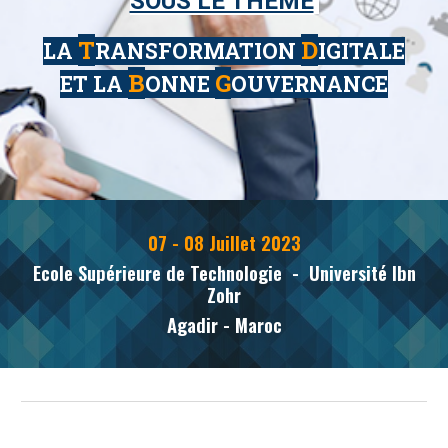
SOUS LE THÈME
T
D
LA
RANSFORMATION
IGITALE
B
G
ET LA
ONNE
OUVERNANCE
07
-
08
Juillet
202
3
Ecole Supérieure de Technologie -
Université Ibn
Zohr
Agadir - Maroc