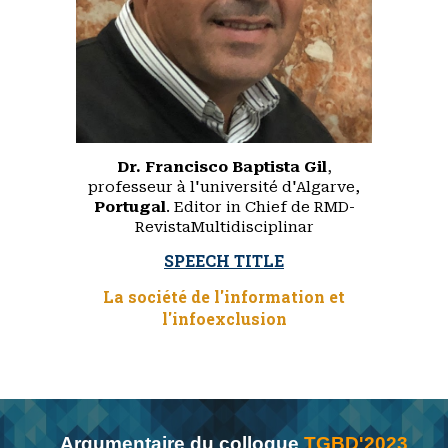
Dr. Francisco Baptista Gil
,
professeur à l'université d'Algarve,
Portugal
. Editor in Chief de RMD-
RevistaMultidisciplinar
SPEECH TITLE
La société de l'information et
l'infoexclusion
Argumentaire du colloque
TGBD'2023